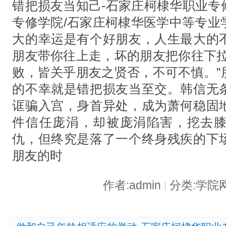
错把损友当知己-石家庄柯棣华职业专
专修学院/石家庄柯棣华医学中等专业
大的幸运是有个好朋友，人生最大的
朋友带你往上走，坏的朋友把你往下拉
败，皆关乎朋友之贤否，不可不慎。”
的不幸就是错把损友当至交。韩信无
诓骗入宫，身首异处，成为萧何稳固
件信任庞涓，却被庞涓陷害，挖去
仇，但终究是落了一个终身残疾的下
朋友的时
作者:admin
分类:学院
|