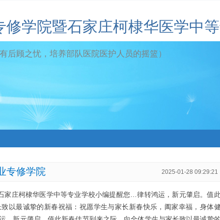
专修学院暨石家庄柯棣华医学中等
有后顾之忧，培养部队医院医护人员的摇篮）
业专修学院
2025-01-28 09:29:21
/石家庄柯棣华医学中等专业学校小编提醒您…律转鸿运，新元肇启。值
长致以最诚挚的新春祝福：祝愿学生与家长新春快乐，阖家幸福，身体
运，新元肇启。值此新春佳节到来之际，向全体学生与家长致以最诚挚